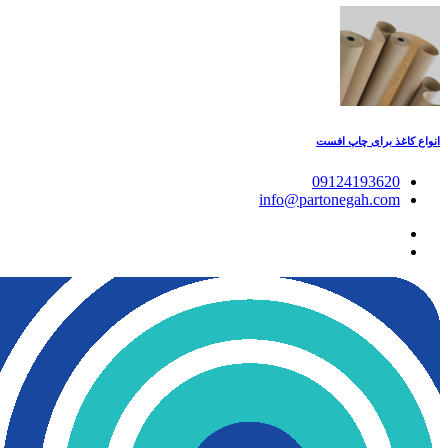
انواع کاغذ برای چاپ افست
09124193620
info@partonegah.com