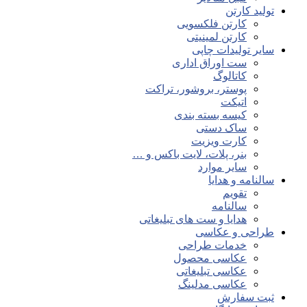
تولید کارتن
کارتن فلکسویی
کارتن لمینیتی
سایر تولیدات چاپی
ست اوراق اداری
کاتالوگ
پوستر، بروشور، تراکت
اتیکت
کیسه بسته بندی
ساک دستی
کارت ویزیت
بنر، پلات، لایت باکس و …
سایر موارد
سالنامه و هدایا
تقویم
سالنامه
هدایا و ست های تبلیغاتی
طراحی و عکاسی
خدمات طراحی
عکاسی محصول
عکاسی تبلیغاتی
عکاسی مدلینگ
ثبت سفارش