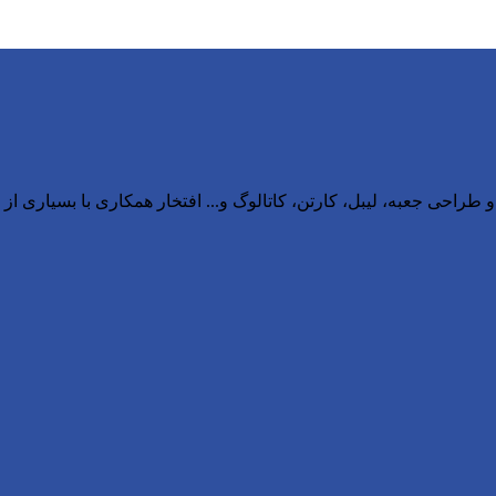
 طراحی جعبه، لیبل، کارتن، کاتالوگ و... افتخار همکاری با بسیاری از