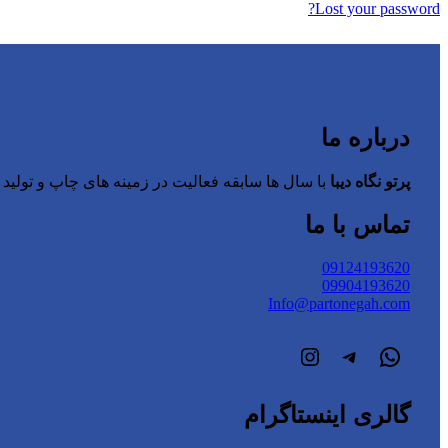
Lost your password?
درباره ما
پرتو نگاه دیبا
با سال ها سابقه فعالیت در زمینه های چاپ و تولید و
تماس با ما
09124193620
09904193620
Info@partonegah.com
واتس‌اپ
تلگرام
اینستاگرم
گالری اینستاگرام