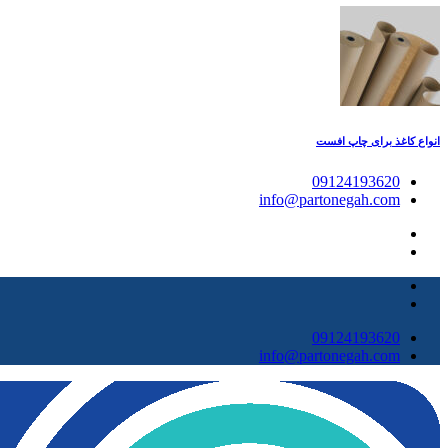
انواع کاغذ برای چاپ افست
09124193620
info@partonegah.com
09124193620
info@partonegah.com