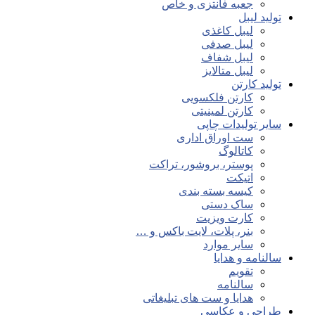
جعبه فانتزی و خاص
تولید لیبل
لیبل کاغذی
لیبل صدفی
لیبل شفاف
لیبل متالایز
تولید کارتن
کارتن فلکسویی
کارتن لمینیتی
سایر تولیدات چاپی
ست اوراق اداری
کاتالوگ
پوستر، بروشور، تراکت
اتیکت
کیسه بسته بندی
ساک دستی
کارت ویزیت
بنر، پلات، لایت باکس و …
سایر موارد
سالنامه و هدایا
تقویم
سالنامه
هدایا و ست های تبلیغاتی
طراحی و عکاسی