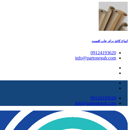
انواع کاغذ برای چاپ افست
09124193620
info@partonegah.com
09124193620
info@partonegah.com