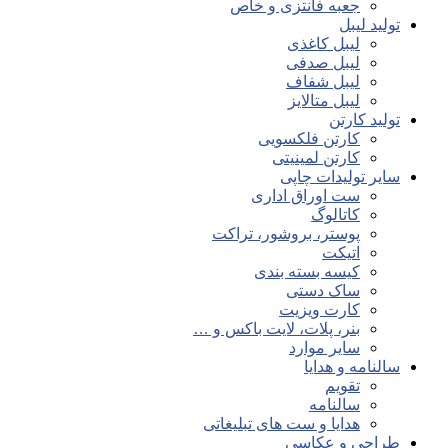
جعبه فانتزی و خاص
تولید لیبل
لیبل کاغذی
لیبل صدفی
لیبل شفاف
لیبل متالایز
تولید کارتن
کارتن فلکسویی
کارتن لمینیتی
سایر تولیدات چاپی
ست اوراق اداری
کاتالوگ
پوستر، بروشور، تراکت
اتیکت
کیسه بسته بندی
ساک دستی
کارت ویزیت
بنر، پلات، لایت باکس و …
سایر موارد
سالنامه و هدایا
تقویم
سالنامه
هدایا و ست های تبلیغاتی
طراحی و عکاسی