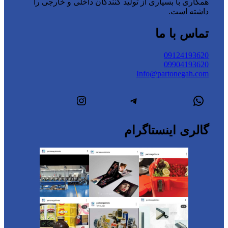
 بسیاری از تولید کنندگان داخلی و خارجی را
ت.
ا ما
091
099
Info@parto
س‌اپ
تلگرام
اینستاگرم
اینستاگرام